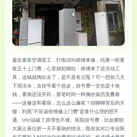
最近家里空调罢工，打电话叫师傅来修，结果一听要
收五十上门费，心里就犯嘀咕：师傅来了还没动工
具，这钱就掏出去了，是不是有点冤？可一想前几天
下雨没伞，去挂号看个急诊，挂号费一交也是十块
钱，看病还没开药，那笔时间一样搁在病历里叠着
——这修这和看病，怎么这么像呢？咱聊聊背后的关
键：到底“不应该收维修上门费”是拿什么理的想不
通。\n\n说破了原理也不难。医院挂号费，比如要防
大家占座位挤一天不看病的情况，既坐实对口专业医
生实要投入时间诊疗的费用过滤保护，也减缓大量挤